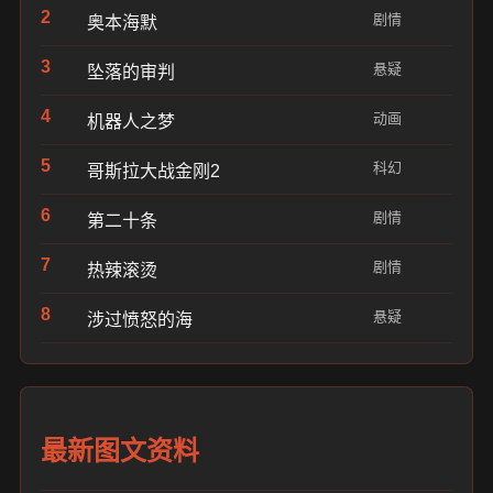
2
剧情
奥本海默
3
悬疑
坠落的审判
4
动画
机器人之梦
5
科幻
哥斯拉大战金刚2
6
剧情
第二十条
7
剧情
热辣滚烫
8
悬疑
涉过愤怒的海
最新图文资料