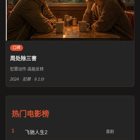
口碑
周处除三害
犯罪动作·高能反转
2024 · 犯罪 · 9.1分
热门电影榜
1
喜剧
飞驰人生2